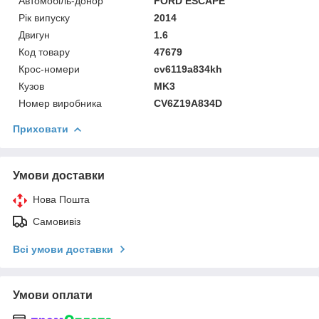
Автомобіль-донор
FORD ESCAPE
Рік випуску
2014
Двигун
1.6
Код товару
47679
Крос-номери
cv6119a834kh
Кузов
MK3
Номер виробника
CV6Z19A834D
Приховати
Умови доставки
Нова Пошта
Самовивіз
Всі умови доставки
Умови оплати