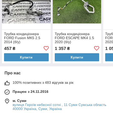
Трубка кондиціонера
Трубка кондиціонера
Труб
FORD Fusion MK5 2.5
FORD ESCAPE MK4 1.5
FOR
2014 (б/у)
2020 (б/у)
2020
457
1 357
1 0
₴
₴
Купити
Купити
Про нас
100% позитивних з 483 відгуків за рік
Працює з 24.11.2016
м. Суми
вулиця Героїв небесної сотні , 11 Суми Сумська область
40000 Україна, Суми, Україна