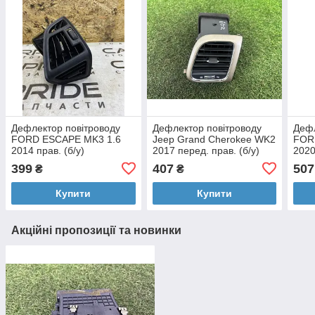
Дефлектор повітроводу
Дефлектор повітроводу
Дефл
FORD ESCAPE MK3 1.6
Jeep Grand Cherokee WK2
FOR
2014 прав. (б/у)
2017 перед. прав. (б/у)
2020
399
407
507
₴
₴
Купити
Купити
Акційні пропозиції та новинки