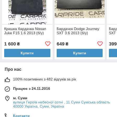
Кришка бардачка Nissan
Бардачок Dodge Journey
Бард
Juke F15 1.6 2013 (б/у)
SXT 3.6 2013 (б/у)
SXT 
1 600
649
399
₴
₴
Купити
Купити
Про нас
100% позитивних з 482 відгуків за рік
Працює з 24.11.2016
м. Суми
вулиця Героїв небесної сотні , 11 Суми Сумська область
40000 Україна, Суми, Україна
Контакти