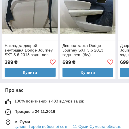
Накладка дверей
Дверна карта Dodge
Двер
внутрішня Dodge Journey
Journey SXT 3.6 2013
Jour
SXT 3.6 2013 задн. лев.
задн. лев. (б/у)
задн
(б/у)
399
699
699
₴
₴
Купити
Купити
Про нас
100% позитивних з 483 відгуків за рік
Працює з 24.11.2016
м. Суми
вулиця Героїв небесної сотні , 11 Суми Сумська область