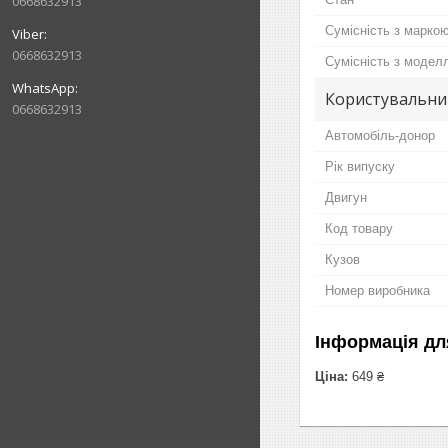
0668632913
Сумісність з марко
0668632913
Сумісність з модел
Користувальни
0668632913
Автомобіль-донор
Рік випуску
Двигун
Код товару
Кузов
Номер виробника
Інформація дл
Ціна:
649 ₴