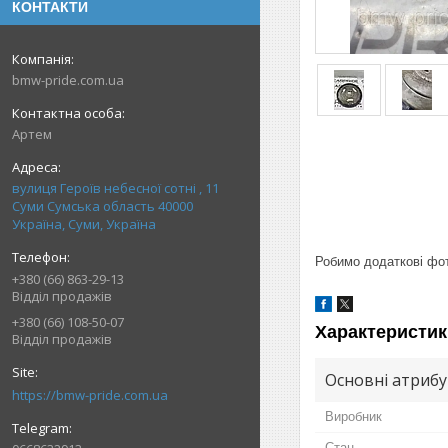
КОНТАКТИ
bmw-pride.com.ua
Артем
вулиця Героїв небесної сотні , 11
Суми Сумська область 40000
Україна, Суми, Україна
Робимо додаткові фото
+380 (66) 863-29-13
Відділ продажів
+380 (66) 108-50-07
Характеристик
Відділ продажів
Основні атриб
https://bmw-pride.com.ua
Виробник
Стан