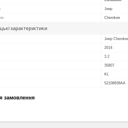
ю
Jeep
лю
Cherokee
цькі характеристики
Jeep Cheroke
2014
3.2
35807
KL
52108838AA
я замовлення