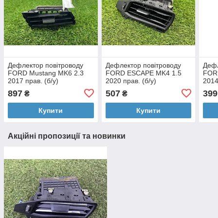
Дефлектор повітроводу
Дефлектор повітроводу
Дефл
FORD Mustang MK6 2.3
FORD ESCAPE MK4 1.5
FORD
2017 прав. (б/у)
2020 прав. (б/у)
2014
897
507
399
₴
₴
Купити
Купити
Акційні пропозиції та новинки