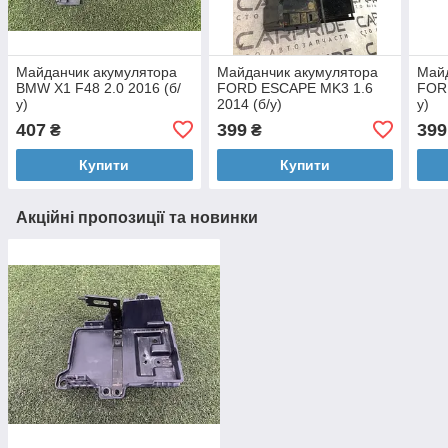
Майданчик акумулятора
Майданчик акумулятора
Майд
BMW X1 F48 2.0 2016 (б/
FORD ESCAPE MK3 1.6
FORD
у)
2014 (б/у)
у)
407
399
399
₴
₴
Купити
Купити
Акційні пропозиції та новинки