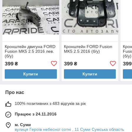
Кронштейн двигуна FORD
Кронштейн FORD Fusion
Кро
Fusion MK5 2.5 2016 лев.
MK5 2.5 2016 (б/у)
Fusi
(б/у)
(б/у)
399
399
399
₴
₴
Купити
Купити
Про нас
100% позитивних з 483 відгуків за рік
Працює з 24.11.2016
м. Суми
вулиця Героїв небесної сотні , 11 Суми Сумська область