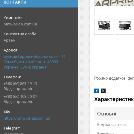
КОНТАКТИ
bmw-pride.com.ua
Артем
вулиця Героїв небесної сотні , 11
Суми Сумська область 40000
Україна, Суми, Україна
Робимо додаткові фото
+380 (66) 863-29-13
Відділ продажів
+380 (66) 108-50-07
Характеристик
Відділ продажів
Основні
https://bmw-pride.com.ua
Код запчастини
Виробник