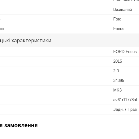
Вживаний
ю
Ford
лю
Focus
цькі характеристики
FORD Focus
2015
2.0
34395
MK3
av61r11778af
Задн. / Прав
я замовлення