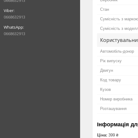
0668632913
Стан
0668632913
Сумісність з марко
Сумісність з модел
0668632913
Користувальни
Автомобіль-донор
Рік випуску
Двигун
Код товару
Кузов
Номер виробника
Розташування
Інформація дл
Ціна:
399 ₴