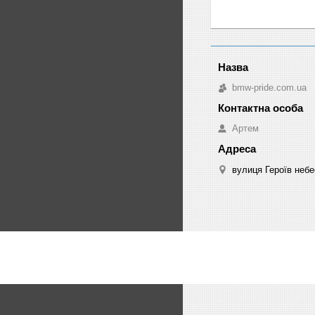
bmw-pride.com.ua
Артем
вулиця Героїв небе