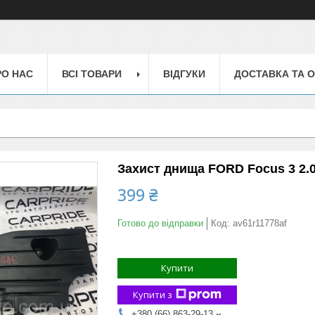
РО НАС
ВСІ ТОВАРИ
ВІДГУКИ
ДОСТАВКА ТА 
Захист днища FORD Focus 3 2.0 
399 ₴
Готово до відправки
Код:
av61r11778af
Купити
Купити з
+380 (66) 863-29-13