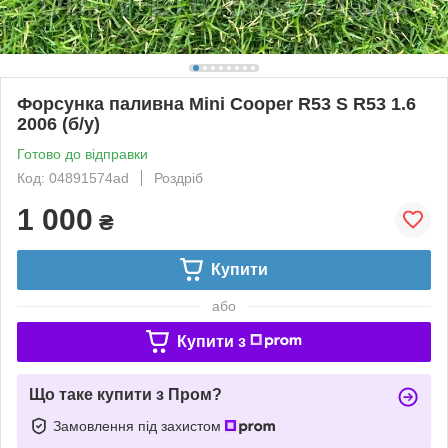
Форсунка паливна Mini Cooper R53 S R53 1.6
2006 (б/у)
Готово до відправки
Код: 04891574ad
Роздріб
1 000
₴
Купити
або
Купити з
Що таке купити з Пром?
Замовлення під захистом