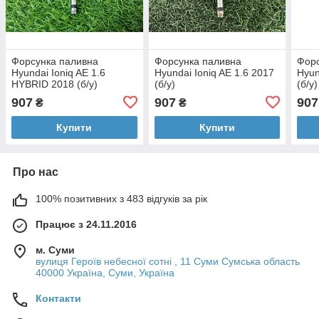
Форсунка паливна
Форсунка паливна
Форс
Hyundai Ioniq AE 1.6
Hyundai Ioniq AE 1.6 2017
Hyun
HYBRID 2018 (б/у)
(б/у)
(б/у)
907
907
907
₴
₴
Купити
Купити
Про нас
100% позитивних з 483 відгуків за рік
Працює з 24.11.2016
м. Суми
вулиця Героїв небесної сотні , 11 Суми Сумська область
40000 Україна, Суми, Україна
Контакти