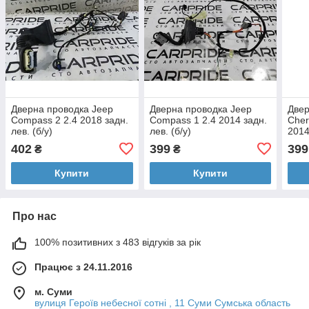
Дверна проводка Jeep
Дверна проводка Jeep
Двер
Compass 2 2.4 2018 задн.
Compass 1 2.4 2014 задн.
Che
лев. (б/у)
лев. (б/у)
2014
402
399
399
₴
₴
Купити
Купити
Про нас
100% позитивних з 483 відгуків за рік
Працює з 24.11.2016
м. Суми
вулиця Героїв небесної сотні , 11 Суми Сумська область