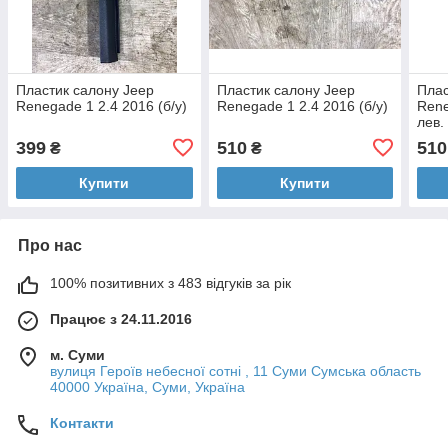
Пластик салону Jeep
Пластик салону Jeep
Плас
Renegade 1 2.4 2016 (б/у)
Renegade 1 2.4 2016 (б/у)
Rene
лев. 
399
510
510
₴
₴
Купити
Купити
Про нас
100% позитивних з 483 відгуків за рік
Працює з 24.11.2016
м. Суми
вулиця Героїв небесної сотні , 11 Суми Сумська область
40000 Україна, Суми, Україна
Контакти