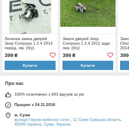
Личинка замка дверей
Замок дверей Jeep
Замо
Jeep Compass 1 2.4 2014
Compass 1 2.4 2011 задн.
Che
перед. лів. (б/у)
лев. (б/у)
2014
399
399
399
₴
₴
Купити
Купити
Про нас
100% позитивних з 483 відгуків за рік
Працює з 24.11.2016
м. Суми
вулиця Героїв небесної сотні , 11 Суми Сумська область
40000 Україна, Суми, Україна