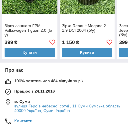
Зірка ланцюга ГРМ
Зірка Renault Megane 2
Засп
Volkswagen Tiguan 2.0 (б/
1.9 DCI 2004 (б/у)
Jeep
у)
(б/у)
399
1 150
399
₴
₴
Купити
Купити
Про нас
100% позитивних з 484 відгуків за рік
Працює з 24.11.2016
м. Суми
вулиця Героїв небесної сотні , 11 Суми Сумська область
40000 Україна, Суми, Україна
Контакти