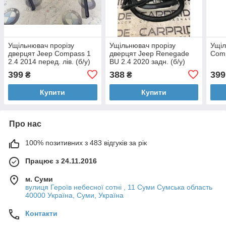
Ущільнювач прорізу
Ущільнювач прорізу
Ущіл
дверцят Jeep Compass 1
дверцят Jeep Renegade
Comp
2.4 2014 перед. лів. (б/у)
BU 2.4 2020 задн. (б/у)
399
388
399
₴
₴
Купити
Купити
Про нас
100% позитивних з 483 відгуків за рік
Працює з 24.11.2016
м. Суми
вулиця Героїв небесної сотні , 11 Суми Сумська область
40000 Україна, Суми, Україна
Контакти