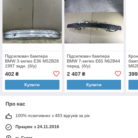
Підсилювач бампера
Підсилювач бампера
Крон
BMW 3-series E36 M52B28
BMW 7-series E65 N62B44
бам
1997 задн. (б/у)
перед. (б/у)
M62B
402
2 407
399
₴
₴
Купити
Купити
Про нас
100% позитивних з 483 відгуків за рік
Працює з 24.11.2016
м. Суми