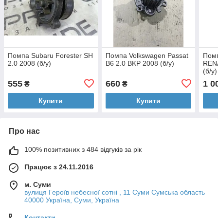
Помпа Subaru Forester SH
Помпа Volkswagen Passat
Помп
2.0 2008 (б/у)
B6 2.0 BKP 2008 (б/у)
RENA
(б/у)
555
660
1 0
₴
₴
Купити
Купити
Про нас
100% позитивних з 484 відгуків за рік
Працює з 24.11.2016
м. Суми
вулиця Героїв небесної сотні , 11 Суми Сумська область
40000 Україна, Суми, Україна
Контакти