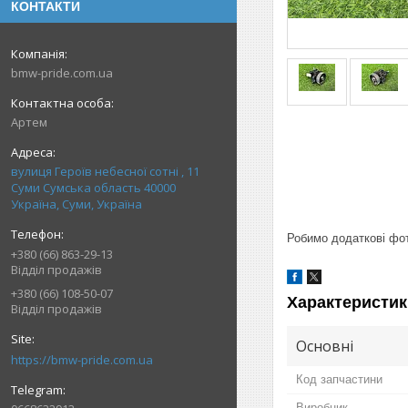
КОНТАКТИ
bmw-pride.com.ua
Артем
вулиця Героїв небесної сотні , 11
Суми Сумська область 40000
Україна, Суми, Україна
Робимо додаткові фото
+380 (66) 863-29-13
Відділ продажів
+380 (66) 108-50-07
Характеристик
Відділ продажів
Основні
https://bmw-pride.com.ua
Код запчастини
Виробник