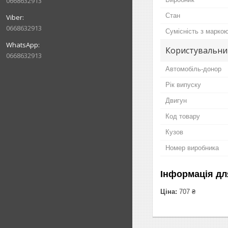
0668632913
Стан
0668632913
Сумісність з марко
Користувальни
0668632913
Автомобіль-донор
Рік випуску
Двигун
Код товару
Кузов
Номер виробника
Інформація дл
Ціна:
707 ₴