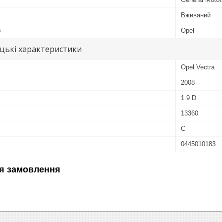
Вживаний
ю
Opel
цькі характеристики
Opel Vectra
2008
1.9 D
13360
C
0445010183
я замовлення