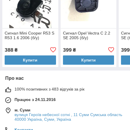
Сигнал Mini Cooper R53 S
Сигнал Opel Vectra C 2.2
Сигн
R53 1.6 2006 (б/у)
SE 2005 (б/у)
SE (
388
399
399
₴
₴
Купити
Купити
Про нас
100% позитивних з 483 відгуків за рік
Працює з 24.11.2016
м. Суми
вулиця Героїв небесної сотні , 11 Суми Сумська область
40000 Україна, Суми, Україна
Контакти