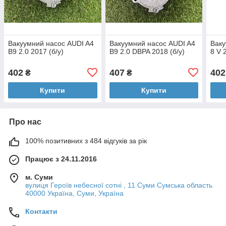
Вакуумний насос AUDI A4
Вакуумний насос AUDI A4
Ваку
B9 2.0 2017 (б/у)
B9 2.0 DBPA 2018 (б/у)
8 V 
402
407
402
₴
₴
Купити
Купити
Про нас
100% позитивних з 484 відгуків за рік
Працює з 24.11.2016
м. Суми
вулиця Героїв небесної сотні , 11 Суми Сумська область
40000 Україна, Суми, Україна
Контакти