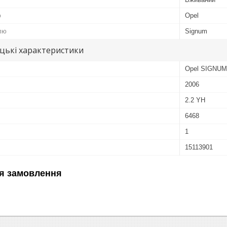
ю
Opel
лю
Signum
цькі характеристики
Opel SIGNUM
2006
2.2 YH
6468
1
15113901
я замовлення