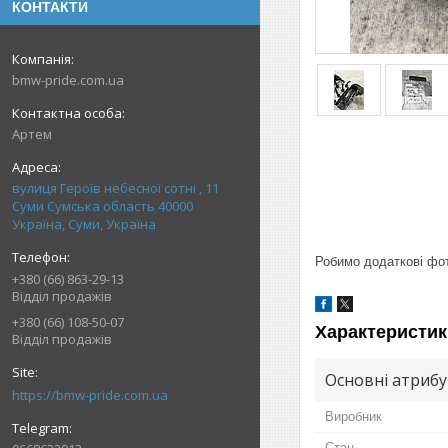
КОНТАКТИ
bmw-pride.com.ua
Артем
вулиця Героїв небесної сотні , 11
Суми Сумська область 40000
Україна, Суми, Україна
Робимо додаткові фото
+380 (66) 863-29-13
Відділ продажів
+380 (66) 108-50-07
Характеристик
Відділ продажів
Основні атриб
https://bmw-pride.com.ua
Виробник
Стан