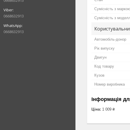
0668632913
Сумісність з марко
0668632913
Сумісність з модел
Користувальни
0668632913
Автомобіль-донор
Рік випуску
Двигун
Код товару
Кузов
Номер виробника
Інформація дл
Ціна:
1 009 ₴