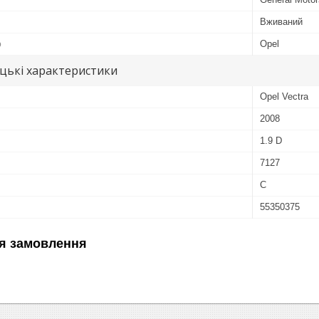
Вживаний
ю
Opel
цькі характеристики
Opel Vectra
2008
1.9 D
7127
C
55350375
я замовлення