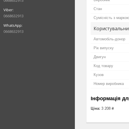
0668632913
Стан
0668632913
Сумісність з марко
Користувальни
0668632913
Автомобіль-донор
Рік випуску
Двигун
Код товару
Кузов
Номер виробника
Інформація дл
Ціна:
3 208 ₴