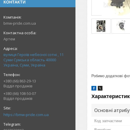
КОНТАКТИ
bmw-pride.com.ua
Артем
вулиця Героїв небесної сотні , 11
Суми Сумська область 40000
Україна, Суми, Україна
Робимо додаткові фото
+380 (66) 863-29-13
Відділ продажів
+380 (66) 108-50-07
Характеристик
Відділ продажів
Основні атриб
https://bmw-pride.com.ua
Код запчастини
Виробник