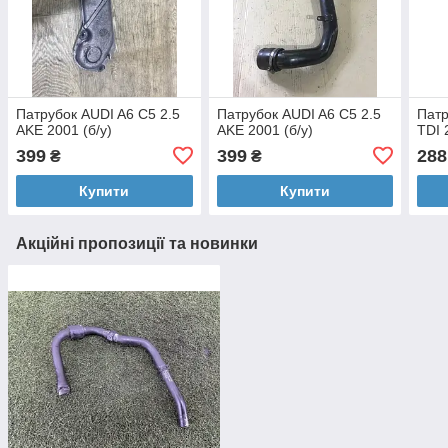
Патрубок AUDI A6 C5 2.5
Патрубок AUDI A6 C5 2.5
Патр
AKE 2001 (б/у)
AKE 2001 (б/у)
TDI 
399
399
288
₴
₴
Купити
Купити
Акційні пропозиції та новинки