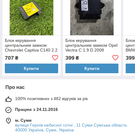
Блок керування
Блок керування
Блок
центральним замком
центральним замком Opel
цен
Chevrolet Captiva C140 2.2
Vectra C 1.9 D 2008
BMW 
D (Z22D1) 2011 (б/у)
перед.прав. (б/у)
707
399
399
₴
₴
Купити
Купити
Про нас
100% позитивних з 482 відгуків за рік
Працює з 24.11.2016
м. Суми
вулиця Героїв небесної сотні , 11 Суми Сумська область
40000 Україна, Суми, Україна