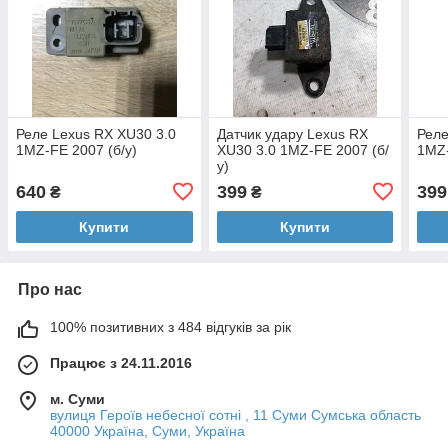
Реле Lexus RX XU30 3.0
Датчик удару Lexus RX
Реле
1MZ-FE 2007 (б/у)
XU30 3.0 1MZ-FE 2007 (б/
1MZ-
у)
640
399
399
₴
₴
Купити
Купити
Про нас
100% позитивних з 484 відгуків за рік
Працює з 24.11.2016
м. Суми
вулиця Героїв небесної сотні , 11 Суми Сумська область
40000 Україна, Суми, Україна