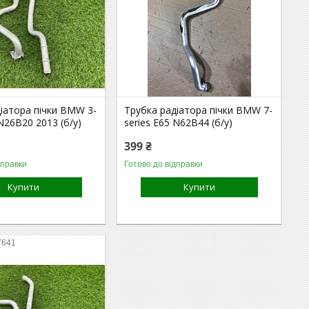
іатора пічки BMW 3-
Трубка радіатора пічки BMW 7-
 N26B20 2013 (б/у)
series E65 N62B44 (б/у)
399 ₴
дправки
Готово до відправки
Купити
Купити
7641