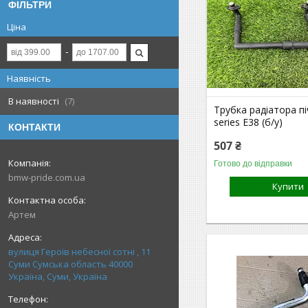
ФІЛЬТРИ
Ціна
Наявність
В наявності
7
Трубка радіатора п
series E38 (б/у)
КОНТАКТИ
507 ₴
Готово до відправки
bmw-pride.com.ua
Купити
Артем
вулиця Героїв небесної сотні , 11
Суми Сумська область 40000
Україна, Суми, Україна