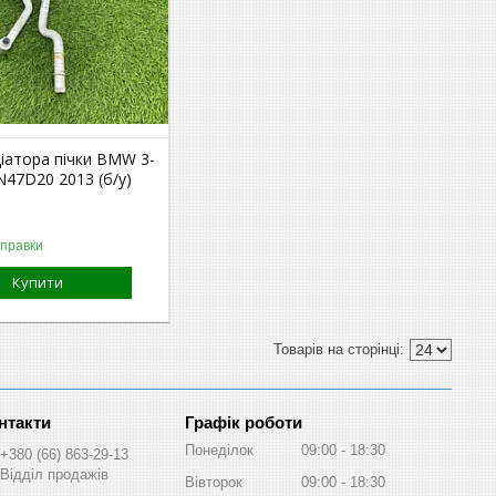
іатора пічки BMW 3-
 N47D20 2013 (б/у)
дправки
Купити
Графік роботи
Понеділок
09:00
18:30
+380 (66) 863-29-13
Відділ продажів
Вівторок
09:00
18:30