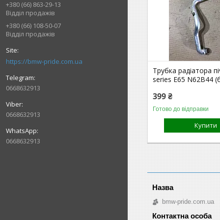
+380 (66) 863-29-13
Відділ продажів
+380 (66) 108-50-07
Відділ продажів
https://bmw-pride.com.ua
Трубка радіатора п
series E65 N62B44 (б
0668632913
399 ₴
Готово до відправки
0668632913
Купити
0668632913
bmw-pride.com.ua