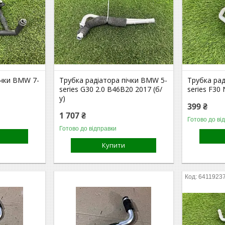
ічки BMW 7-
Трубка радіатора пічки BMW 5-
Трубка рад
series G30 2.0 B46B20 2017 (б/
series F30
у)
399 ₴
1 707 ₴
Готово до ві
Готово до відправки
Купити
6411923