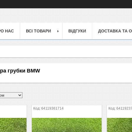
РО НАС
ВСІ ТОВАРИ
ВІДГУКИ
ДОСТАВКА ТА 
ора грубки BMW
64119361714
6411923