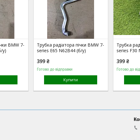
ічки BMW 7-
Трубка радіатора пічки BMW 7-
Трубка рад
/у)
series E65 N62B44 (б/у)
series F30
399 ₴
399 ₴
Готово до відправки
Готово до ві
Купити