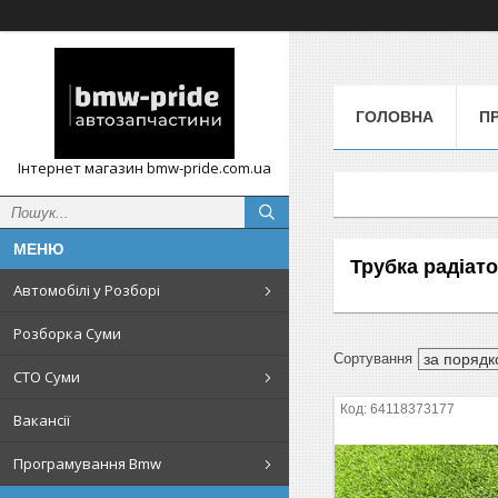
ГОЛОВНА
П
Інтернет магазин bmw-pride.com.ua
Трубка радіат
Автомобілі у Розборі
Розборка Суми
СТО Суми
64118373177
Вакансії
Програмування Bmw