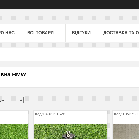
РО НАС
ВСІ ТОВАРИ
ВІДГУКИ
ДОСТАВКА ТА 
ивна BMW
0432191528
1353750