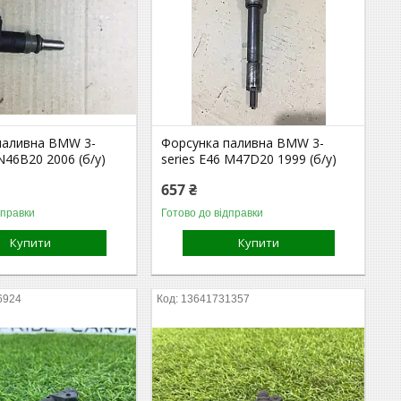
паливна BMW 3-
Форсунка паливна BMW 3-
 N46B20 2006 (б/у)
series E46 M47D20 1999 (б/у)
657 ₴
дправки
Готово до відправки
Купити
Купити
6924
13641731357