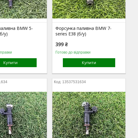
паливна BMW 5-
Форсунка паливна BMW 7-
(б/у)
series E38 (б/у)
399 ₴
дправки
Готово до відправки
Купити
Купити
1634
13537531634