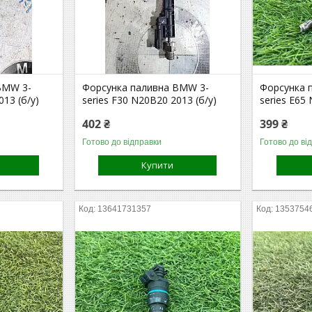
BMW 3-
Форсунка паливна BMW 3-
Форсунка 
013 (б/у)
series F30 N20B20 2013 (б/у)
series E65
402 ₴
399 ₴
Готово до відправки
Готово до ві
Купити
13641731357
1353754