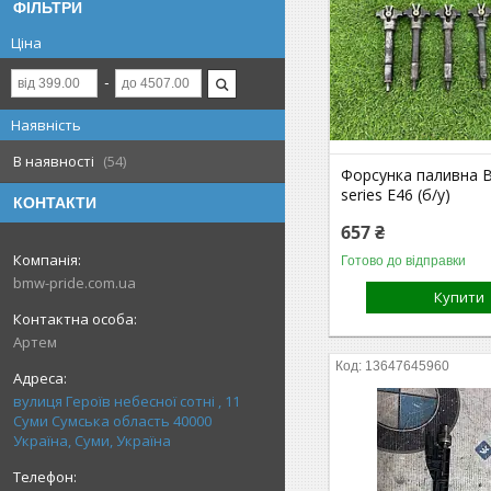
ФІЛЬТРИ
Ціна
Наявність
В наявності
54
Форсунка паливна 
series E46 (б/у)
КОНТАКТИ
657 ₴
Готово до відправки
bmw-pride.com.ua
Купити
Артем
13647645960
вулиця Героїв небесної сотні , 11
Суми Сумська область 40000
Україна, Суми, Україна