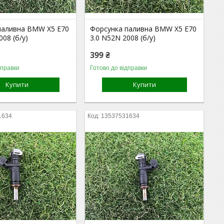
паливна BMW X5 E70
Форсунка паливна BMW X5 E70
008 (б/у)
3.0 N52N 2008 (б/у)
399 ₴
дправки
Готово до відправки
Купити
Купити
1634
13537531634