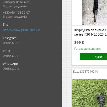
+380 (66) 863-29-13
Відділ продажів
+380 (66) 108-50-07
Відділ продажів
https://bmw-pride.com.ua
Форсунка паливна 
series F30 N26B20 2
399 ₴
0668632913
Готово до відправки
0668632913
Купити
0668632913
13537546244