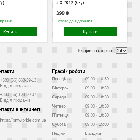
/у)
3.0 2012 (б/у)
399 ₴
дправки
Готово до відправки
Купити
Купити
Графік роботи
Понеділок
09:00
18:30
+380 (66) 863-29-13
Відділ продажів
Вівторок
09:00
18:30
+380 (66) 108-50-07
Середа
09:00
18:30
Відділ продажів
Четвер
09:00
18:30
Пʼятниця
09:00
18:30
https://bmw-pride.com.ua
Субота
09:00
15:00
Неділя
Вихідний