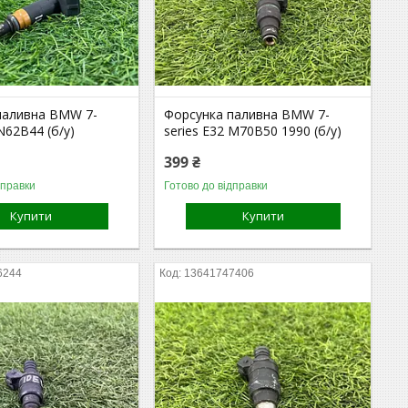
паливна BMW 7-
Форсунка паливна BMW 7-
 N62B44 (б/у)
series E32 M70B50 1990 (б/у)
399 ₴
дправки
Готово до відправки
Купити
Купити
6244
13641747406