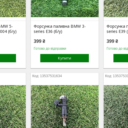
BMW 5-
Форсунка паливна BMW 3-
Форсунка 
004 (б/у)
series E36 (б/у)
series E39 
399 ₴
399 ₴
Готово до відправки
Готово до ві
Купити
13537531634
1353753