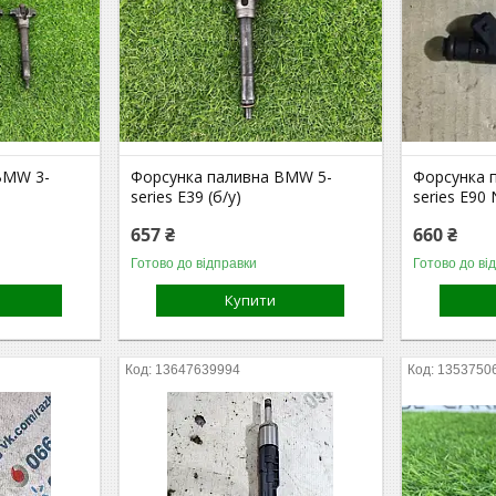
BMW 3-
Форсунка паливна BMW 5-
Форсунка 
series E39 (б/у)
series E90
657 ₴
660 ₴
Готово до відправки
Готово до ві
Купити
13647639994
1353750