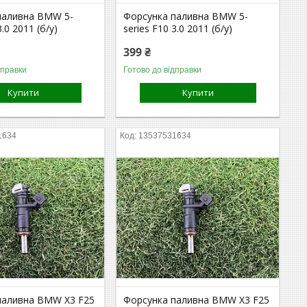
паливна BMW 5-
Форсунка паливна BMW 5-
3.0 2011 (б/у)
series F10 3.0 2011 (б/у)
399 ₴
дправки
Готово до відправки
Купити
Купити
1634
13537531634
паливна BMW X3 F25
Форсунка паливна BMW X3 F25