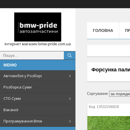
ГОЛОВНА
П
Інтернет магазин bmw-pride.com.ua
Форсунка пал
Автомобілі у Розборі
Розборка Суми
СТО Суми
13532246828
Вакансії
Програмування Bmw