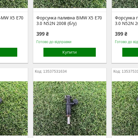
BMW X5 E70
Форсунка паливна BMW X5 E70
Форсунка 
3.0 N52N 2008 (б/у)
3.0 N52N 2
399 ₴
399 ₴
Готово до відправки
Готово до ві
Купити
13537531634
1353753