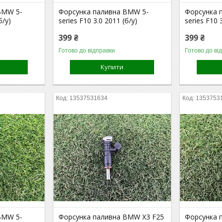
BMW 5-
Форсунка паливна BMW 5-
Форсунка 
б/у)
series F10 3.0 2011 (б/у)
series F10 
399 ₴
399 ₴
Готово до відправки
Готово до ві
Купити
13537531634
1353753
BMW 5-
Форсунка паливна BMW X3 F25
Форсунка 