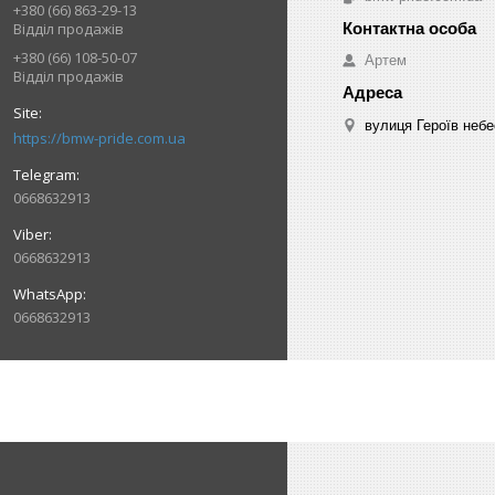
+380 (66) 863-29-13
Відділ продажів
+380 (66) 108-50-07
Артем
Відділ продажів
вулиця Героїв небе
https://bmw-pride.com.ua
0668632913
0668632913
0668632913