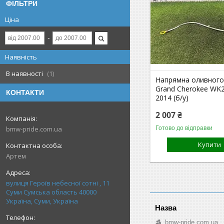
ФІЛЬТРИ
Ціна
Наявність
В наявності
1
Напрямна оливного
Grand Cherokee WK2
КОНТАКТИ
2014 (б/у)
2 007 ₴
Готово до відправки
bmw-pride.com.ua
Купити
Артем
вулиця Героїв небесної сотні , 11
Суми Сумська область 40000
Україна, Суми, Україна
bmw-pride.com.ua