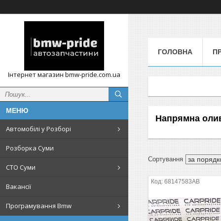
ГОЛОВНА
П
Інтернет магазин bmw-pride.com.ua
Напрямна оли
Автомобілі у Розборі
Розборка Суми
СТО Суми
68147583AB
Вакансії
Програмування Bmw