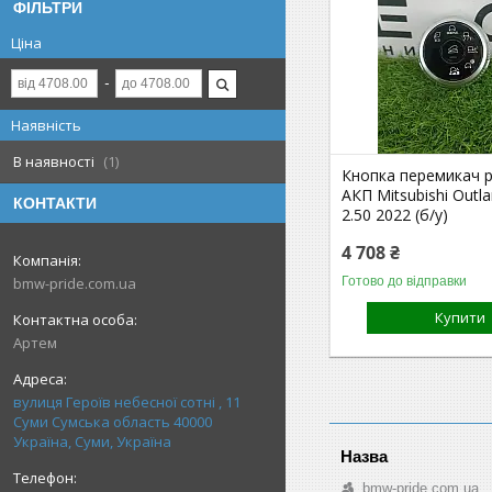
ФІЛЬТРИ
Ціна
Наявність
В наявності
1
Кнопка перемикач 
АКП Mitsubishi Out
КОНТАКТИ
2.50 2022 (б/у)
4 708 ₴
Готово до відправки
bmw-pride.com.ua
Купити
Артем
вулиця Героїв небесної сотні , 11
Суми Сумська область 40000
Україна, Суми, Україна
bmw-pride.com.ua