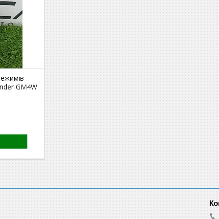
режимів
lander GM4W