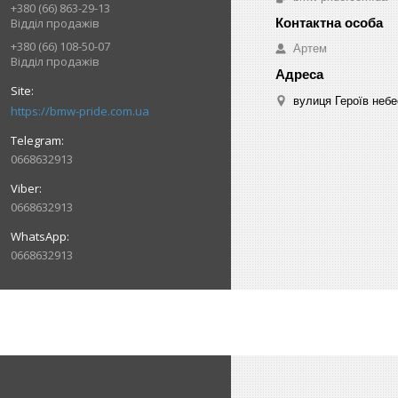
+380 (66) 863-29-13
Відділ продажів
+380 (66) 108-50-07
Артем
Відділ продажів
вулиця Героїв небе
https://bmw-pride.com.ua
0668632913
0668632913
0668632913