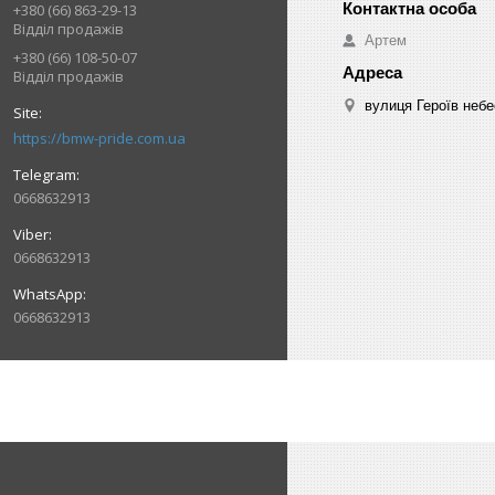
+380 (66) 863-29-13
Відділ продажів
Артем
+380 (66) 108-50-07
Відділ продажів
вулиця Героїв небе
https://bmw-pride.com.ua
0668632913
0668632913
0668632913