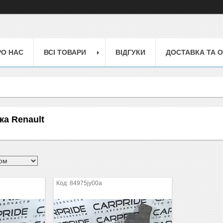
РО НАС
ВСІ ТОВАРИ
ВІДГУКИ
ДОСТАВКА ТА 
ка Renault
84975jy00a