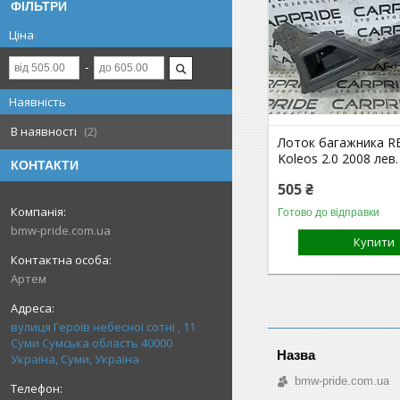
ФІЛЬТРИ
Ціна
Наявність
В наявності
2
Лоток багажника 
Koleos 2.0 2008 лев. 
КОНТАКТИ
505 ₴
Готово до відправки
bmw-pride.com.ua
Купити
Артем
вулиця Героїв небесної сотні , 11
Суми Сумська область 40000
Україна, Суми, Україна
bmw-pride.com.ua