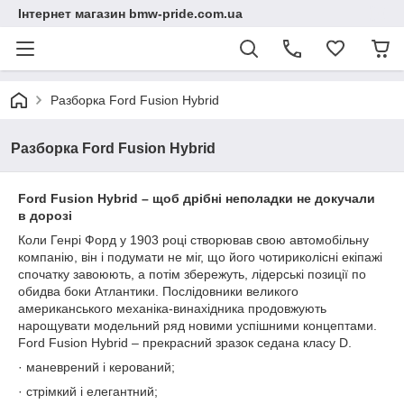
Інтернет магазин bmw-pride.com.ua
Разборка Ford Fusion Hybrid
Разборка Ford Fusion Hybrid
Ford
Fusion
Hybrid – щоб дрібні неполадки не докучали
в дорозі
Коли Генрі Форд у 1903 році створював свою автомобільну
компанію, він і подумати не міг, що його чотириколісні екіпажі
спочатку завоюють, а потім збережуть, лідерські позиції по
обидва боки Атлантики. Послідовники великого
американського механіка-винахідника продовжують
нарощувати модельний ряд новими успішними концептами.
Ford Fusion Hybrid – прекрасний зразок седана класу D.
· маневрений і керований;
· стрімкий і елегантний;