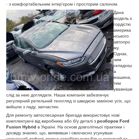
· з комфортабельним інтер'єром і просторим салоном.
Дана
модель є
гордістю
америка
нського
автопро
му.
Однак,
чим
складніш
а
машина,
тим
уважніше
слід за нею доглядати. Наша компанія забезпечує
регулярний ретельний техогляд із швидкою заміною усіх, що
вийшли з ладу, запчастин.
Для ремонту автослесарная бригада використовує нові
комплектуючі від виробника або б/у деталі з
розборок
Ford
Fusion
Hybrid
в Україні. На основі довголітньої практики і
досвіду знаємо, що, виявивши і своєчасно усунувши
незначний дефект, можна запобігти куди більш складний та