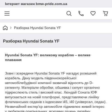
Інтернет магазин bmw-pride.com.ua
Разборка Hyundai Sonata YF
Разборка Hyundai Sonata YF
Hyundai Sonata Y
F: великому кораблю – велике
плавання
Зовні і зсередини Hyundai Sonata YF нагадує розкішний
корабель. Дану модель південнокорейської
автомобілебудівної компанії зазвичай відносять до D-
сегменту. Матеріали обробки, обшивка і силует органічно
підкреслюють стиль і високий клас. Хюндай Соната ЮФ
випускається на новій платформі, представляючи лінійку
флагманських седанів з індексами i45, i40 (універсал, седан).
Незвичайний екстер'єр автомобіля підживлює живий інтерес
у любителів оригінальних, яскравих рішень дизайну.