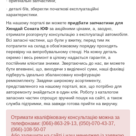
· оригінальні запчастини;
· деталі б/в, зберегли початкові експлуатаційні
характеристики.
На нашому порталі ви можете
придбати запчастини для
Хюндай Соната ЮФ
за акційними цінами, а, заодно,
отримати розгорнуту консультацію з експлуатації автомобіля.
Всі запасні частини, що були у вжитку, перед тим як
потрапити на склад в обов'язковому порядку проходять
перевірку на випробувальному стенді. На кожну деталь
окремо і весь ремонт в цілому надається гарантія, а
постійним клієнтам знижки. Звертаючись до нас, ви можете
бути впевнені, що, виходячи з виділеної суми, наші фахівці
підберуть ідеально збалансовану конфігурацію
ремкомплекту. Завдяки широкому асортименту,
представленого на нашому порталі, все, що потрібно для
авторемонту знайдеться в один клік. Роботу з каталогом
запасних частин спрощує зручний пошук на сайті, а також
служба підтримки, яка завжди готова прийти на виручку.
Отримати кваліфіковану консультацію можна за
телефонами: (066)-863-29-13, (050)-070-43-37,
(066)-108-50-07
Або залишити на сайті і наш менеджер із заявкою